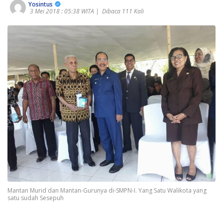
Yosintus
3 Mei 2018 : 05:38 WITA |
Dibaca 111 Kali
Mantan Murid dan Mantan-Gurunya di-SMPN-I. Yang Satu Walikota yang
satu sudah Sesepuh