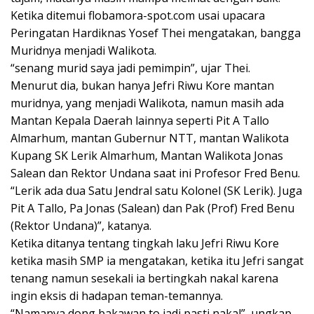
Ketika ditemui flobamora-spot.com usai upacara
Peringatan Hardiknas Yosef Thei mengatakan, bangga
Muridnya menjadi Walikota.
“senang murid saya jadi pemimpin”, ujar Thei.
Menurut dia, bukan hanya Jefri Riwu Kore mantan
muridnya, yang menjadi Walikota, namun masih ada
Mantan Kepala Daerah lainnya seperti Pit A Tallo
Almarhum, mantan Gubernur NTT, mantan Walikota
Kupang SK Lerik Almarhum, Mantan Walikota Jonas
Salean dan Rektor Undana saat ini Profesor Fred Benu.
“Lerik ada dua Satu Jendral satu Kolonel (SK Lerik). Juga
Pit A Tallo, Pa Jonas (Salean) dan Pak (Prof) Fred Benu
(Rektor Undana)”, katanya.
Ketika ditanya tentang tingkah laku Jefri Riwu Kore
ketika masih SMP ia mengatakan, ketika itu Jefri sangat
tenang namun sesekali ia bertingkah nakal karena
ingin eksis di hadapan teman-temannya.
“Namanya dong bakawan to jadi pasti nakal”, ungkap