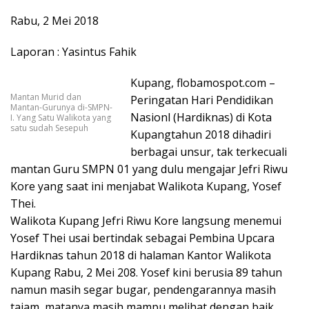
Rabu, 2 Mei 2018
Laporan : Yasintus Fahik
Kupang, flobamospot.com –
Mantan Murid dan
Peringatan Hari Pendidikan
Mantan-Gurunya di-SMPN-
Nasionl (Hardiknas) di Kota
I. Yang Satu Walikota yang
satu sudah Sesepuh
Kupangtahun 2018 dihadiri
berbagai unsur, tak terkecuali
mantan Guru SMPN 01 yang dulu mengajar Jefri Riwu
Kore yang saat ini menjabat Walikota Kupang, Yosef
Thei.
Walikota Kupang Jefri Riwu Kore langsung menemui
Yosef Thei usai bertindak sebagai Pembina Upcara
Hardiknas tahun 2018 di halaman Kantor Walikota
Kupang Rabu, 2 Mei 208. Yosef kini berusia 89 tahun
namun masih segar bugar, pendengarannya masih
tajam, matanya masih mampu melihat dengan baik.