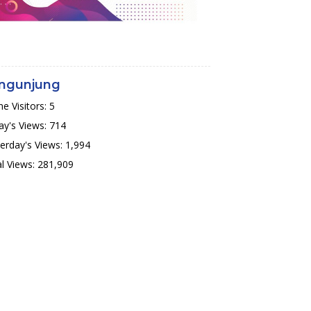
ngunjung
ne Visitors:
5
y's Views:
714
erday's Views:
1,994
l Views:
281,909