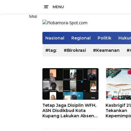
Langsung
MENU
ke
konten
tutup
Nasional
Regional
Politik
Hukum
#tag:
#Birokrasi
#Keamanan
#
Tetap Jaga Disiplin WFH,
Kasbrigif 
ASN Disdikbud Kota
Tekankan
Kupang Lakukan Absen
Kepemimpina
Zoom
dan Solidit
Perwira Abi