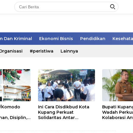
 Dan Kriminal
Ekonomi Bisnis
Pendidikan
Kesehat
Organisasi
#peristiwa
Lainnya
21/Komodo
Ini Cara Disdikbud Kota
Bupati Kupang
Kupang Perkuat
Wadah Perku
n, Disiplin,
Solidaritas Antar
Kolaborasi An
as kepada
Pegawai
Pemerintah D
t Secapa dan
Pemangku Ke