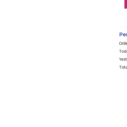
Pe
Onli
Toda
Yest
Tota