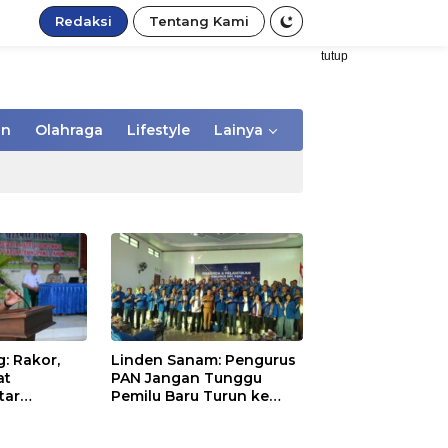
Redaksi
Tentang Kami
tutup
an
Olahraga
Lifestyle
Lainya
: Rakor,
Linden Sanam: Pengurus
at
PAN Jangan Tunggu
tar
Pemilu Baru Turun ke
aerah dan
Masyarakat
pentingan