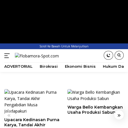
Scroll Ke Bawah Untuk Melanjutkan
ADVERTORIAL
Birokrasi
Ekonomi Bisnis
Hukum Dan 
Warga Bello Kembangkan
Usaha Produksi Sabun
«
»
Upacara Kedinasan Purna
Karya, Tandai Akhir