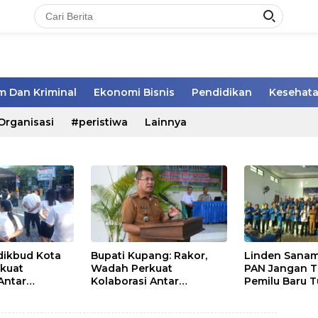
 Dan Kriminal
Ekonomi Bisnis
Pendidikan
Kesehat
Organisasi
#peristiwa
Lainnya
sdikbud Kota
Bupati Kupang: Rakor,
Linden Sanam
kuat
Wadah Perkuat
PAN Jangan 
 Antar
Kolaborasi Antar
Pemilu Baru T
Pemerintah Daerah dan
Masyarakat
Pemangku Kepentingan