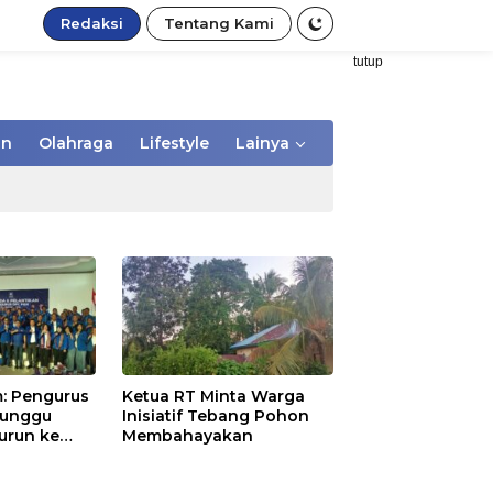
Redaksi
Tentang Kami
tutup
an
Olahraga
Lifestyle
Lainya
: Pengurus
Ketua RT Minta Warga
Tunggu
Inisiatif Tebang Pohon
urun ke
Membahayakan