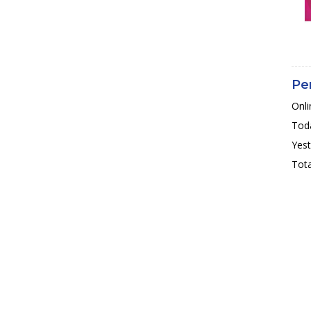
Pe
Onli
Toda
Yest
Tota