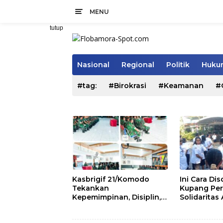
Langsung
MENU
ke
konten
tutup
Nasional
Regional
Politik
Hukum
#tag:
#Birokrasi
#Keamanan
#
Kasbrigif 21/Komodo
Ini Cara Di
Tekankan
Kupang Per
Kepemimpinan, Disiplin,
Solidaritas
dan Soliditas kepada
Pegawai
Perwira Abit Secapa dan