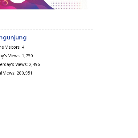
ngunjung
ne Visitors:
4
y's Views:
1,750
erday's Views:
2,496
l Views:
280,951