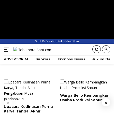
Scroll Ke Bawah Untuk Melanjutkan
ADVERTORIAL
Birokrasi
Ekonomi Bisnis
Hukum Dan 
Warga Bello Kembangkan
Usaha Produksi Sabun
«
»
Upacara Kedinasan Purna
Karya, Tandai Akhir