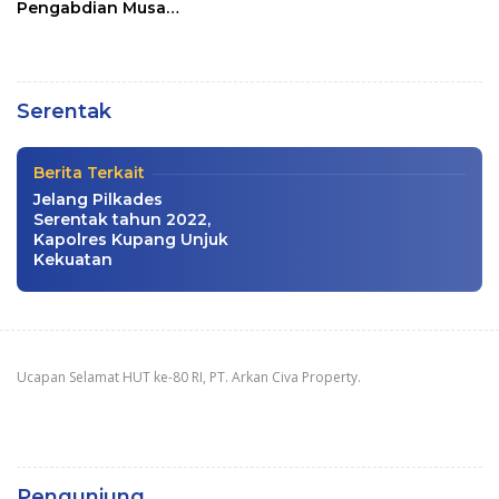
Pengabdian Musa
POLRI Pelopori Aksi Tanam Jagung
Jaladapakuri
Serentak, Khusus NTT Simbolis di
Baumata Utara, Kapolda dan Bupati
Kupang Hadir
Serentak
Pembangunan
|
Senin, 9 Maret 2026
Berita Terkait
Jelang Pilkades
Serentak tahun 2022,
Kapolres Kupang Unjuk
Kekuatan
Ucapan Selamat HUT ke-80 RI, PT. Arkan Civa Property.
Pengunjung