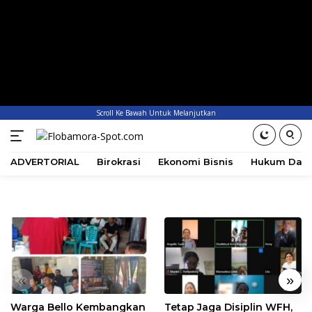
Scroll Ke Bawah Untuk Melanjutkan
ADVERTORIAL
Birokrasi
Ekonomi Bisnis
Hukum Dan 
«
»
Warga Bello Kembangkan
Tetap Jaga Disiplin WFH,