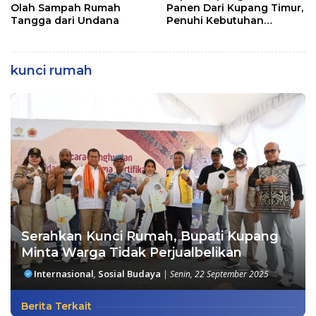
Olah Sampah Rumah
Panen Dari Kupang Timur,
Tangga dari Undana
Penuhi Kebutuhan
Masyarakat
kunci rumah
Serahkan Kunci Rumah, Bupati Kupang
Minta Warga Tidak Perjualbelikan
Internasional
,
Sosial Budaya
|
Senin, 22 September 2025
Berita Terkait