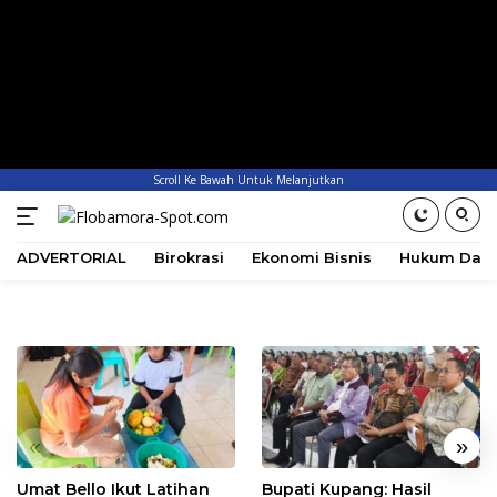
Scroll Ke Bawah Untuk Melanjutkan
ADVERTORIAL
Birokrasi
Ekonomi Bisnis
Hukum Dan 
«
»
Umat Bello Ikut Latihan
Bupati Kupang: Hasil