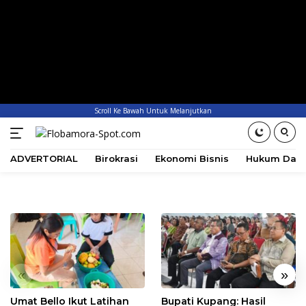
Scroll Ke Bawah Untuk Melanjutkan
ADVERTORIAL
Birokrasi
Ekonomi Bisnis
Hukum Dan 
«
»
Umat Bello Ikut Latihan
Bupati Kupang: Hasil