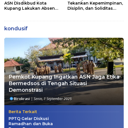
ASN Disdikbud Kota
Tekankan Kepemimpinan,
Kupang Lakukan Absen
Disiplin, dan Soliditas
Zoom
kepada Perwira Abit
Secapa dan Bintara
Reguler
kondusif
Pemkot Kupang Ingatkan ASN Jaga Etika
Bermedsos di Tengah Situasi
Demonstrasi
Birokrasi
|
Senin, 1 September 2025
Berita Terkait
PPTQ Gelar Diskusi
Ramadhan dan Buka