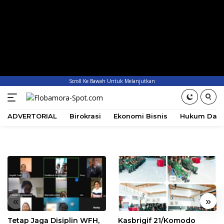
Scroll Ke Bawah Untuk Melanjutkan
ADVERTORIAL
Birokrasi
Ekonomi Bisnis
Hukum Dan 
«
»
Tetap Jaga Disiplin WFH,
Kasbrigif 21/Komodo