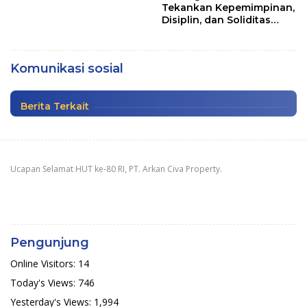
Zoom
Tekankan Kepemimpinan,
Disiplin, dan Soliditas
Tingkatkan Sinergitas, Korem 161/WS
kepada Perwira Abit
Gelar Komunikasi Sosial Dengan Aparat
Secapa dan Bintara
Pemerintah NTT
Reguler
Komunikasi sosial
Pembangunan
|
Kamis, 27 November 2025
Berita Terkait
Ucapan Selamat HUT ke-80 RI, PT. Arkan Civa Property.
Pengunjung
Online Visitors:
14
Today's Views:
746
Yesterday's Views:
1,994