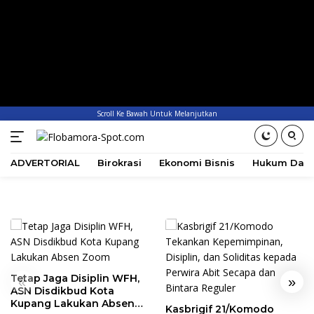
Scroll Ke Bawah Untuk Melanjutkan
ADVERTORIAL
Birokrasi
Ekonomi Bisnis
Hukum Dan 
Tetap Jaga Disiplin WFH,
«
»
ASN Disdikbud Kota
Kupang Lakukan Absen
Kasbrigif 21/Komodo