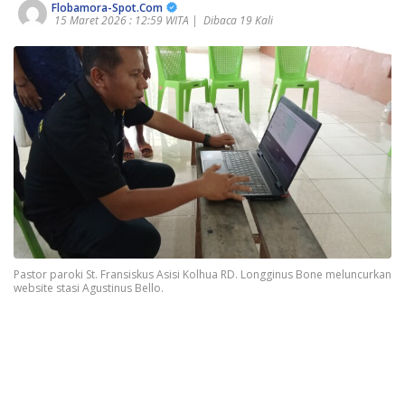
Flobamora-Spot.Com
15 Maret 2026 : 12:59 WITA |
Dibaca 19 Kali
Pastor paroki St. Fransiskus Asisi Kolhua RD. Longginus Bone meluncurkan
website stasi Agustinus Bello.