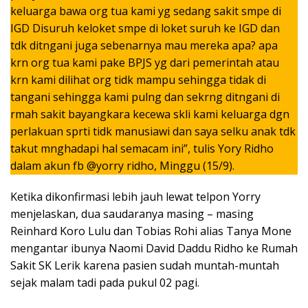
keluarga bawa org tua kami yg sedang sakit smpe di
IGD Disuruh keloket smpe di loket suruh ke IGD dan
tdk ditngani juga sebenarnya mau mereka apa? apa
krn org tua kami pake BPJS yg dari pemerintah atau
krn kami dilihat org tidk mampu sehingga tidak di
tangani sehingga kami pulng dan sekrng ditngani di
rmah sakit bayangkara kecewa skli kami keluarga dgn
perlakuan sprti tidk manusiawi dan saya selku anak tdk
takut mnghadapi hal semacam ini”, tulis Yory Ridho
dalam akun fb @yorry ridho, Minggu (15/9).
Ketika dikonfirmasi lebih jauh lewat telpon Yorry
menjelaskan, dua saudaranya masing – masing
Reinhard Koro Lulu dan Tobias Rohi alias Tanya Mone
mengantar ibunya Naomi David Daddu Ridho ke Rumah
Sakit SK Lerik karena pasien sudah muntah-muntah
sejak malam tadi pada pukul 02 pagi.