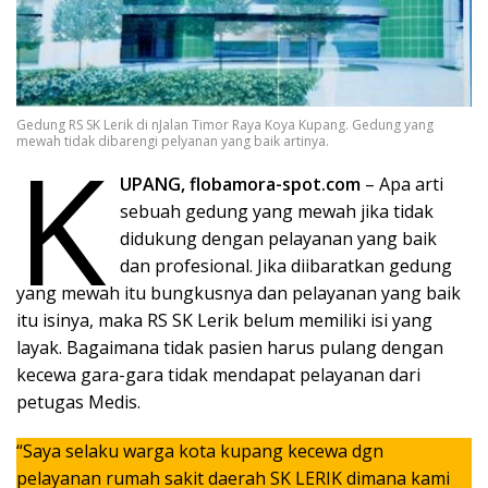
Gedung RS SK Lerik di nJalan Timor Raya Koya Kupang. Gedung yang
K
mewah tidak dibarengi pelyanan yang baik artinya.
UPANG, flobamora-spot.com
– Apa arti
sebuah gedung yang mewah jika tidak
didukung dengan pelayanan yang baik
dan profesional. Jika diibaratkan gedung
yang mewah itu bungkusnya dan pelayanan yang baik
itu isinya, maka RS SK Lerik belum memiliki isi yang
layak. Bagaimana tidak pasien harus pulang dengan
kecewa gara-gara tidak mendapat pelayanan dari
petugas Medis.
“Saya selaku warga kota kupang kecewa dgn
pelayanan rumah sakit daerah SK LERIK dimana kami