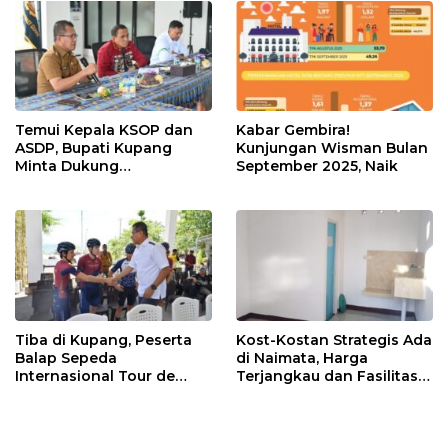
Temui Kepala KSOP dan
Kabar Gembira!
ASDP, Bupati Kupang
Kunjungan Wisman Bulan
Minta Dukung
September 2025, Naik
Pembangunan Patung
Kristus, Ini Sikap
Keduanya
Tiba di Kupang, Peserta
Kost-Kostan Strategis Ada
Balap Sepeda
di Naimata, Harga
Internasional Tour de
Terjangkau dan Fasilitas
ENTETE, Dijamu Bupati
Lengkap
dan Wakil